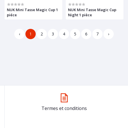
NUK Mini Tasse Magic Cup 1
NUK Mini Tasse Magic Cup
piéce
Night 1 pièce
‹
1
2
3
4
5
6
7
›
Termes et conditions