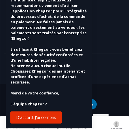
recommandons vivement d'utiliser
l'application Rhegzor pour l'intégralité
Connexion
du processus d'achat, de la commande
Historique des commandes
au paiement. Ne faites jamais de
paiement directement au vendeur, les
Ma liste d'envies
paiements sont traités par l'entreprise
Suivi de commande
(Rhegzor).
SOYEZ UN VENDEUR
En utilisant Rhegzor, vous bénéficiez
de mesures de sécurité renforcées et
d'une fiabilité inégalée.
Appliquer maintenant
Ne prenez aucun risque inutile.
Choisissez Rhegzor dès maintenant et
profitez d'une expérience d'achat
sécurisée.
PAYMENT METHODS
Merci de votre confiance,
L'équipe Rhegzor ?
D'accord. J'ai compris